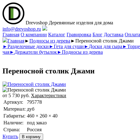
Drevoshop
Деревянные изделия для дома
info@drevoshop.ru
Главная
О компании
Каталог
Гравировка
Блог
Доставка
Оплат
Главная
►
Подносы из дерева
►
Переносной столик Джами
►
Разделочные доски
►
Гета для суши
►
Доски для сыра
►
Торце
чая
►
Держатели бутылок
►
Подносы из дерева
Переносной столик Джами
от
5 730
руб.
Характеристики
Артикул:
795778
Материал:
дуб
Габариты:
460 × 260 × 40
Наличие:
под заказ
Страна:
Россия
Купить