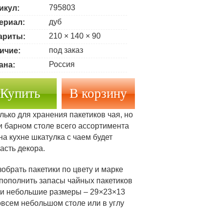
795803
икул:
дуб
ериал:
210 × 140 × 90
ариты:
под заказ
ичие:
Россия
ана:
Купить
лько для хранения пакетиков чая, но
и барном столе всего ассортимента
а кухне шкатулка с чаем будет
асть декора.
обрать пакетики по цвету и марке
а пополнить запасы чайных пакетиков
а и небольшие размеры – 29×23×13
овсем небольшом столе или в углу