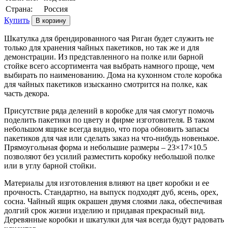
Страна:
Россия
Купить
Шкатулка для брендированного чая Риган будет служить не
только для хранения чайных пакетиков, но так же и для
демонстрации. Из представленного на полке или барной
стойке всего ассортимента чая выбрать намного проще, чем
выбирать по наименованию. Дома на кухонном столе коробка
для чайных пакетиков изысканно смотрится на полке, как
часть декора.
Присутствие ряда делений в коробке для чая смогут помочь
поделить пакетики по цвету и фирме изготовителя. В таком
небольшом ящике всегда видно, что пора обновить запасы
пакетиков для чая или сделать заказ на что-нибудь новенькое.
Прямоугольная форма и небольшие размеры – 23×17×10.5
позволяют без усилий разместить коробку небольшой полке
или в углу барной стойки.
Материалы для изготовления влияют на цвет коробки и ее
прочность. Стандартно, на выпуск подходят дуб, ясень, орех,
сосна. Чайный ящик окрашен двумя слоями лака, обеспечивая
долгий срок жизни изделию и придавая прекрасный вид.
Деревянные коробки и шкатулки для чая всегда будут радовать