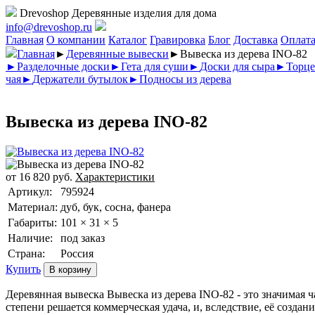
Drevoshop
Деревянные изделия для дома
info@drevoshop.ru
Главная
О компании
Каталог
Гравировка
Блог
Доставка
Оплат
Главная
►
Деревянные вывески
►
Вывеска из дерева INO-82
►
Разделочные доски
►
Гета для суши
►
Доски для сыра
►
Торце
чая
►
Держатели бутылок
►
Подносы из дерева
Вывеска из дерева INO-82
от
16 820
руб.
Характеристики
Артикул:
795924
Материал:
дуб, бук, сосна, фанера
Габариты:
101 × 31 × 5
Наличие:
под заказ
Страна:
Россия
Купить
Деревянная вывеска Вывеска из дерева INO-82 - это значимая ч
степени решается коммерческая удача, и, вследствие, её создани