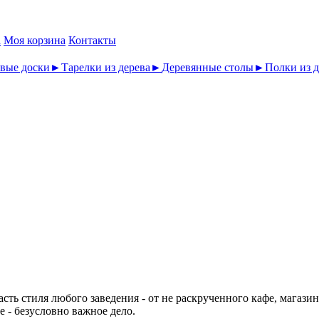
а
Моя корзина
Контакты
вые доски
►
Тарелки из дерева
►
Деревянные столы
►
Полки из д
асть стиля любого заведения - от не раскрученного кафе, магази
е - безусловно важное дело.