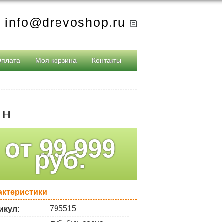
info@drevoshop.ru
Оплата
Моя корзина
Контакты
ан
от
99 999
руб.
актеристики
795515
икул: