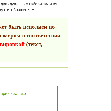
индивидуальным габаритам и из
ку с изображением.
ет быть исполнен по
азмером в соответствии
авировкой
(текст,