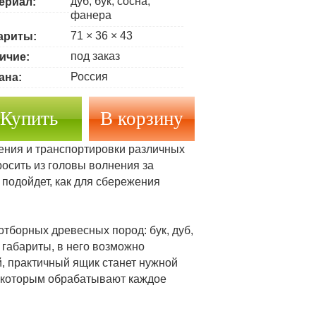
дуб, бук, сосна,
ериал:
фанера
71 × 36 × 43
ариты:
под заказ
ичие:
Россия
ана:
Купить
ния и транспортировки различных
осить из головы волнения за
подойдет, как для сбережения
тборных древесных пород: бук, дуб,
 габариты, в него возможно
, практичный ящик станет нужной
, которым обрабатывают каждое