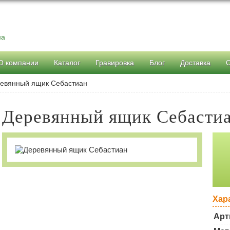
ма
О компании
Каталог
Гравировка
Блог
Доставка
евянный ящик Себастиан
Деревянный ящик Себасти
Хар
Арт