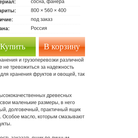
сосна, фанера
ериал:
800 × 560 × 400
ариты:
под заказ
ичие:
Россия
ана:
Купить
анения и грузоперевозки различной
е не тревожиться за надежность
 для хранения фруктов и овощей, так
высококачественных древесных
а свои маленькие размеры, в него
ый, долговечный, практичный ящик
. Особое масло, которым смазывают
укты.
ость заказать ящик по личным