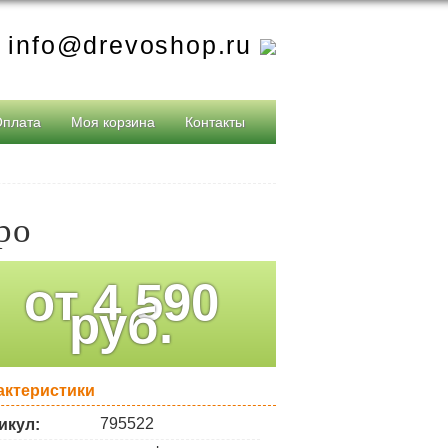
info@drevoshop.ru
Оплата
Моя корзина
Контакты
ро
от
4 590
руб.
актеристики
795522
икул: