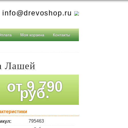
info@drevoshop.ru
Оплата
Моя корзина
Контакты
а Лашей
от
9 790
руб.
актеристики
795463
икул: