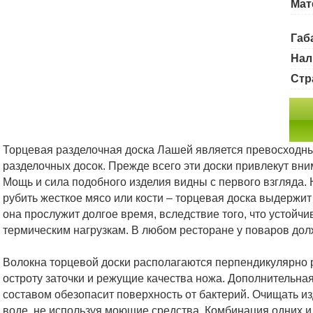
Мат
Габ
Нал
Стр
Торцевая разделочная доска Лашей является превосходн
разделочных досок. Прежде всего эти доски привлекут вн
Мощь и сила подобного изделия видны с первого взгляда.
рубить жесткое мясо или кости – торцевая доска выдержит
она прослужит долгое время, вследствие того, что устойч
термическим нагрузкам. В любом ресторане у поваров долж
Волокна торцевой доски располагаются перпендикулярно 
остроту заточки и режущие качества ножа. Дополнительн
составом обезопасит поверхность от бактерий. Очищать из
воде, не используя моющие средства. Комбинация одних 