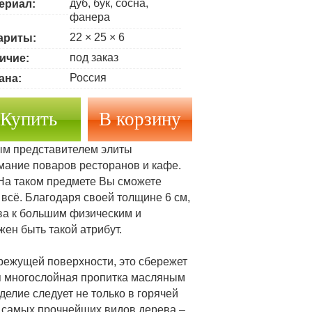
дуб, бук, сосна,
ериал:
фанера
22 × 25 × 6
ариты:
под заказ
ичие:
Россия
ана:
Купить
ым представителем элиты
имание поваров ресторанов и кафе.
 На таком предмете Вы сможете
 всё. Благодаря своей толщине 6 см,
ива к большим физическим и
ен быть такой атрибут.
режущей поверхности, это сбережет
ая многослойная пропитка масляным
делие следует не только в горячей
и самых прочнейших видов дерева –