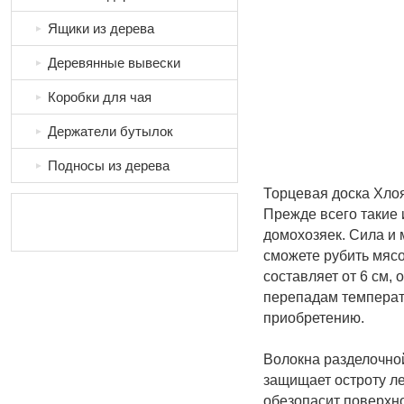
Ящики из дерева
►
Деревянные вывески
►
Коробки для чая
►
Держатели бутылок
►
Подносы из дерева
►
Торцевая доска Хло
Прежде всего такие 
домохозяек. Сила и 
сможете рубить мясо
составляет от 6 см, 
перепадам температ
приобретению.
Волокна разделочно
защищает остроту л
обезопасит поверхно