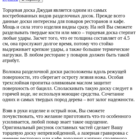
Торцевая доска Джудая является одним из самых
востребованных видов разделочных досок. Прежде всего
данные доски интересны для поваров ресторанов и кафе.
Мощь и сила этого изделия видны сразу. На ней Вы сможете
разделывать твердые кости или мясо – торцевая доска стерпит
любые удары. Засчет того, что ее толщина составляет от 4.5
см, она прослужит долгое время, потому что стойко
выдерживает крепкие удары, а также большие термические
нагрузки. В любом ресторане у поваров должен быть такой
атрибут.
Волокна разделочной доски расположены вдоль режущей
поверхности, это сберегает остроту лезвия ножа. Особая
трехслойная пропитка оливковым маслом защитит
поверхность от бацилл. Споласкивать такую доску следует в
горячей воде, не используя моющие средства. Сочетание
одних и самых твердых пород дерева – вот залог надежности.
Взяв в руки изделие и острый нож, Вы сможете
почувствовать, что желание приготовить что-то особенного
усиливается, любой повар знает такое ощущение.
Оригинальный рисунок составных частей сделает Вашу
торцевую доску непревзойденной, а лазерная гравировка с
именем ресторана или кафе дополнит картину столярного