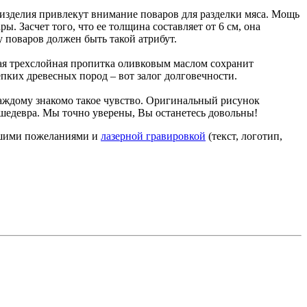
 изделия привлекут внимание поваров для разделки мяса. Мощь
ы. Засчет того, что ее толщина составляет от 6 см, она
 поваров должен быть такой атрибут.
бая трехслойная пропитка оливковым маслом сохранит
епких древесных пород – вот залог долговечности.
каждому знакомо такое чувство. Оригинальный рисунок
 шедевра. Мы точно уверены, Вы останетесь довольны!
Вашими пожеланиями и
лазерной гравировкой
(текст, логотип,