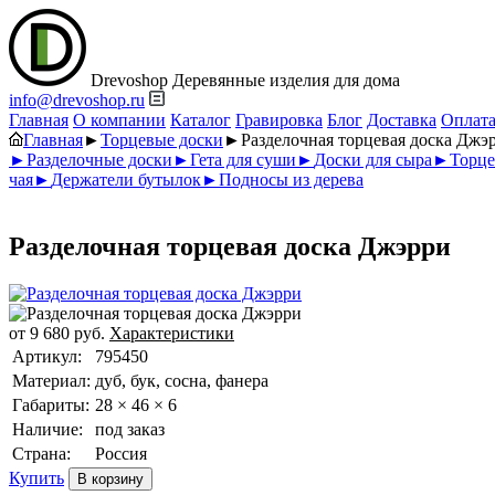
Drevoshop
Деревянные изделия для дома
info@drevoshop.ru
Главная
О компании
Каталог
Гравировка
Блог
Доставка
Оплат
Главная
►
Торцевые доски
►
Разделочная торцевая доска Джэ
►
Разделочные доски
►
Гета для суши
►
Доски для сыра
►
Торце
чая
►
Держатели бутылок
►
Подносы из дерева
Разделочная торцевая доска Джэрри
от
9 680
руб.
Характеристики
Артикул:
795450
Материал:
дуб, бук, сосна, фанера
Габариты:
28 × 46 × 6
Наличие:
под заказ
Страна:
Россия
Купить