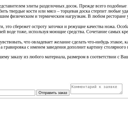
едставителем элиты разделочных досок. Прежде всего подобные
ить твердые кости или мясо – торцевая доска стерпит любые удар
льшим физическим и термическим нагрузкам. В любом ресторане у
, это сбережет остроту заточки и режущие качества ножа. Осо
ячей воде тоже, используя моющие средства. Сочетание самых кр
ствовать, что овладевает желание сделать что-нибудь этакое, 
 а гравировка с именем заведения дополнит картину столярного
шему заказу из любого материала, размером в соответствии с 