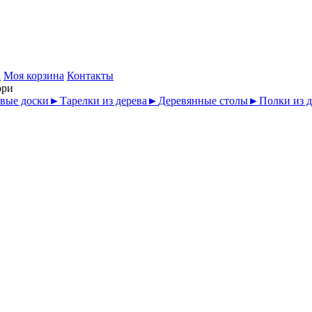
а
Моя корзина
Контакты
рри
вые доски
►
Тарелки из дерева
►
Деревянные столы
►
Полки из д