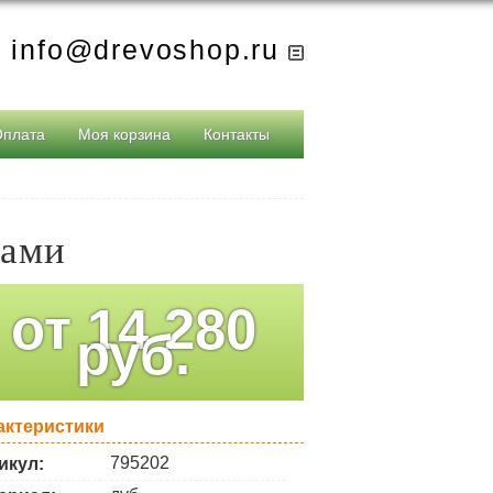
info@drevoshop.ru
Оплата
Моя корзина
Контакты
ками
от
14 280
руб.
актеристики
795202
икул: