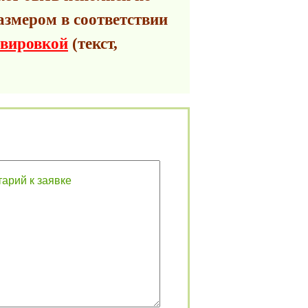
азмером в соответствии
авировкой
(текст,