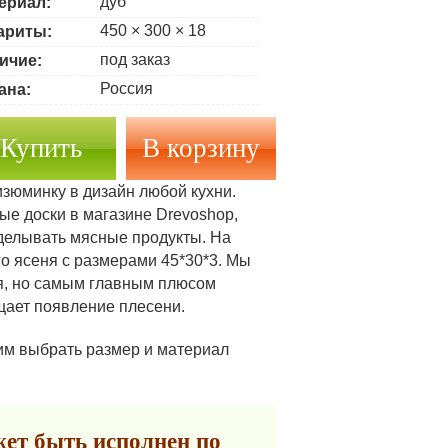
дуб
ериал:
450 × 300 × 18
ариты:
под заказ
ичие:
Россия
ана:
Купить
изюминку в дизайн любой кухни.
е доски в магазине Drevoshop,
зделывать мясные продукты. На
го ясеня с размерами 45*30*3. Мы
ня, но самым главным плюсом
щает появление плесени.
им выбрать размер и материал
ет быть исполнен по