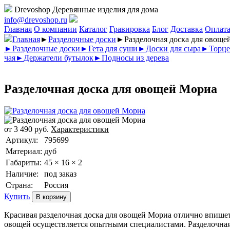
Drevoshop
Деревянные изделия для дома
info@drevoshop.ru
Главная
О компании
Каталог
Гравировка
Блог
Доставка
Оплат
Главная
►
Разделочные доски
►
Разделочная доска для овоще
►
Разделочные доски
►
Гета для суши
►
Доски для сыра
►
Торце
чая
►
Держатели бутылок
►
Подносы из дерева
Разделочная доска для овощей Мориа
от
3 490
руб.
Характеристики
Артикул:
795699
Материал:
дуб
Габариты:
45 × 16 × 2
Наличие:
под заказ
Страна:
Россия
Купить
Красивая разделочная доска для овощей Мориа отлично впише
овощей осуществляется опытными специалистами. Разделочная