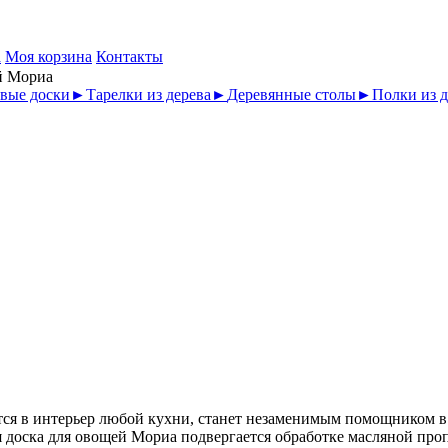
а
Моя корзина
Контакты
й Мориа
вые доски
►
Тарелки из дерева
►
Деревянные столы
►
Полки из д
тся в интерьер любой кухни, станет незаменимым помощником 
 доска для овощей Мориа подвергается обработке масляной про