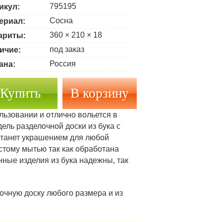
795195
икул:
Сосна
ериал:
360 × 210 × 18
ариты:
под заказ
ичие:
Россия
ана:
Купить
льзовании и отлично вольется в
ель разделочной доски из бука с
станет украшением для любой
астому мытью так как обработана
нные изделия из бука надежны, так
очную доску любого размера и из