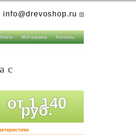
info@drevoshop.ru
Оплата
Моя корзина
Контакты
а с
от
1 140
руб.
актеристики