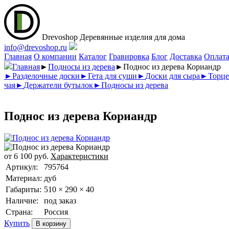
Drevoshop
Деревянные изделия для дома
info@drevoshop.ru
Главная
О компании
Каталог
Гравировка
Блог
Доставка
Оплат
Главная
►
Подносы из дерева
►
Поднос из дерева Кориандр
►
Разделочные доски
►
Гета для суши
►
Доски для сыра
►
Торце
чая
►
Держатели бутылок
►
Подносы из дерева
Поднос из дерева Кориандр
от
6 100
руб.
Характеристики
Артикул:
795764
Материал:
дуб
Габариты:
510 × 290 × 40
Наличие:
под заказ
Страна:
Россия
Купить