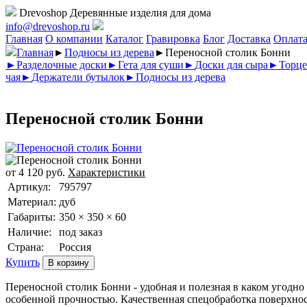
Drevoshop
Деревянные изделия для дома
info@drevoshop.ru
Главная
О компании
Каталог
Гравировка
Блог
Доставка
Оплат
Главная
►
Подносы из дерева
►
Переносной столик Бонни
►
Разделочные доски
►
Гета для суши
►
Доски для сыра
►
Торце
чая
►
Держатели бутылок
►
Подносы из дерева
Переносной столик Бонни
от
4 120
руб.
Характеристики
Артикул:
795797
Материал:
дуб
Габариты:
350 × 350 × 60
Наличие:
под заказ
Страна:
Россия
Купить
Переносной столик Бонни - удобная и полезная в каком угодно
особенной прочностью. Качественная спецобработка поверхнос