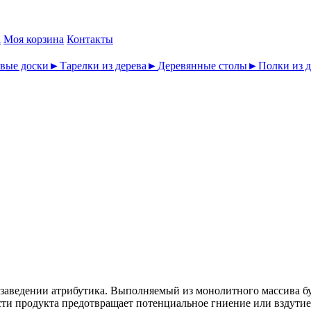
а
Моя корзина
Контакты
вые доски
►
Тарелки из дерева
►
Деревянные столы
►
Полки из д
 заведении атрибутика. Выполняемый из монолитного массива бу
ти продукта предотвращает потенциальное гниение или вздутие.