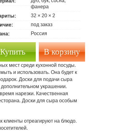
дуб, бук, сосна,
ериал:
фанера
32 × 20 × 2
ариты:
под заказ
ичие:
Россия
ана:
Купить
ных мест среди кухонной посуды.
ыть и использовать. Она будет к
подарок. Доски для подачи сыра
в дополнительном украшении.
время нарезки. Качественная
есторана. Доски для сыра особым
как клиенты отреагируют на блюдо.
осетителей.