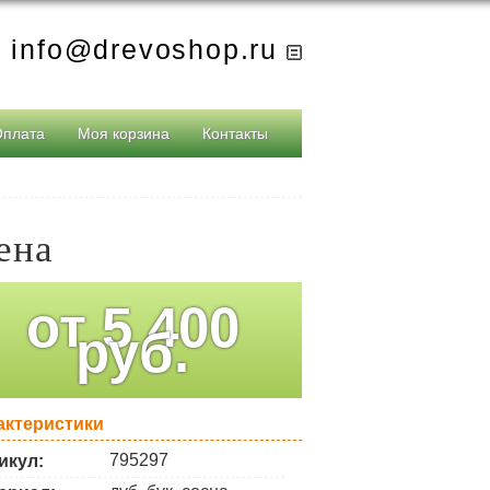
info@drevoshop.ru
Оплата
Моя корзина
Контакты
ена
от
5 400
руб.
актеристики
795297
икул: