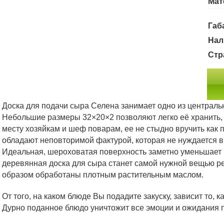
Мат
Габ
Нал
Стр
Доска для подачи сыра Селена занимает одно из централь
Небольшие размеры 32×20×2 позволяют легко её хранить, м
месту хозяйкам и шеф поварам, ее не стыдно вручить как 
обладают неповторимой фактурой, которая не нуждается 
Идеальная, шероховатая поверхность заметно уменьшает 
деревянная доска для сыра станет самой нужной вещью р
образом обработаны плотным растительным маслом.
От того, на каком блюде Вы подадите закуску, зависит то, 
Дурно поданное блюдо уничтожит все эмоции и ожидания п