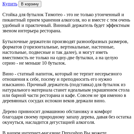
Купить
Стойка для бутылок Тимотео - это не только утонченный и
пикантный прием хранения алкоголя, но и вместе с тем очень
удобный и практичный. Винный держатель будет эффектным
звеном интерьера ресторана.
Бутылочные держатели производят разнообразных размеров,
форматов (горизонтальные, вертикальные, настенные,
настольные, подвесные и так далее), и могут иметь
вместимость не только на одну-две бутылки, а на целую
серию - не меньше 10 бутылок.
Вино - статный напиток, который не терпит несерьезного
отношения к себе, посему и преподносить его нужно
изысканно. Прочный держатель (подставка) для бутылок из
натурального материала станет идеальным украшением стола
или барной части ресторана и кафе. Совсем не зря именно в
деревянных сосудах испокон веков держали вино.
Дерево привносит домашнюю обстановку и комфорт
благодаря своему природному запаху дерева, давая без остатка
окунуться, насладится дегустацией алкоголя.
В нашем интернет-магазине Drevoshop Вы можете