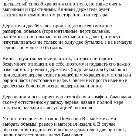
прекрасный способ хранения спиртного, но также очень
выгодный и практичный. Винный держатель будет
эффектным компонентом ресторанного интерьера.
Держатели для бутылок производятся всевозможных
размеров, объемов (горизонтальные, вертикальные,
настенные, настольные, подвесные и так далее), и могут
изготавливаться не только на одну-две бутылки, а на немалую
серию - не менее 10 бутылок.
Вино - одухотворенный напиток, который не терпит
бездумного отношения к себе, поэтому и подавать его важно
изысканно. Прочный держатель (подставка) для бутылок из
природного дерева станет волшебным украшением стола или
барной части ресторана и кафе. Совсем неспроста именно в
древесных бочонках всегда выдерживали вино.
Дерево привносит приятную атмосферу и комфорт благодаря
своему естественному запаху дерева, давая в полной мере
отдаться, насладится дегустацией алкоголя.
У нас в интернет-магазине Drevoshop Вы можете сами
выбрать объемы, размер и материал изделия. В случае
образования трудностей в выборе держателей для бутылок,
наши профессионалы дадут Вам совет.